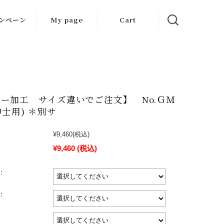
ンペーン
My page
Cart
ンペーン情
報
ET SALE
ー加工 サイズ違いでご注文】 No.ＧＭ
紳士用) ＊別サ
¥9,460
(税込)
¥9,460
(税込)
：
：