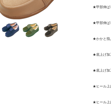
「SaiSai
FootMechani
★甲部伸ば
cs」
足に優しい介護
★甲部伸ば
シューズ「足元
応援」
★かかと指
リハビリシュー
ズ「別注オーダ
★底上げ加
ー加工」
コンフォートシ
★底上げ加
ューズ
「Suasisfeel
」
★ヒール上
コンフォートシ
ューズ「健康ら
★ヒール上
くらくフィッ