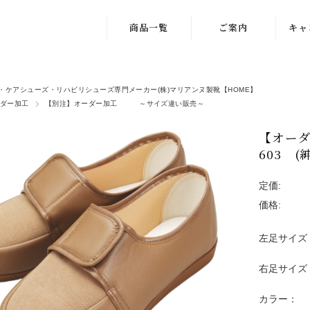
商品一覧
ご案内
キャ
ナースシューズ
会社案内
キャ
「MARIANNU
・ケアシューズ・リハビリシューズ専門メーカー(株)マリアンヌ製靴【HOME】
ご利用案内
」
ダー加工
【別注】オーダー加工 ～サイズ違い販売～
OUTL
メルマガ登録
手を使わず履け
【オーダ
る「IN-SPA"ナ
603 (
カタログ請求
ース」
WEBカタログ
定価:
足に優しいケア
シューズ
価格:
新規会員登録
手を使わず履け
左足サイズ
お問い合わせ
る「IN-SPA"ケ
ア」
右足サイズ
ケアシューズ
カラー：