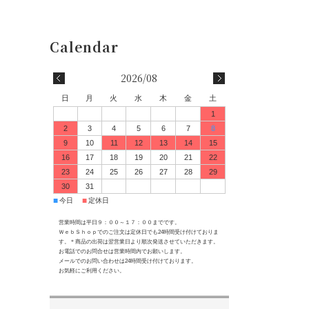
2026/08
日
月
火
水
木
金
土
1
2
3
4
5
6
7
8
9
10
11
12
13
14
15
16
17
18
19
20
21
22
23
24
25
26
27
28
29
30
31
■
■
今日
定休日
営業時間は平日９：００～１７：００までです。
ＷｅｂＳｈｏｐでのご注文は定休日でも24時間受け付けておりま
す。＊商品の出荷は翌営業日より順次発送させていただきます。
お電話でのお問合せは営業時間内でお願いします。
メールでのお問い合わせは24時間受け付けております。
お気軽にご利用ください。