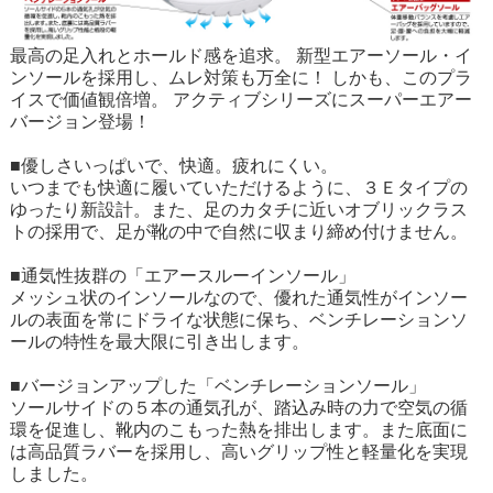
最高の足入れとホールド感を追求。 新型エアーソール・イ
ンソールを採用し、ムレ対策も万全に！ しかも、このプラ
イスで価値観倍増。 アクティブシリーズにスーパーエアー
バージョン登場！
■優しさいっぱいで、快適。疲れにくい。
いつまでも快適に履いていただけるように、３Ｅタイプの
ゆったり新設計。また、足のカタチに近いオブリックラス
トの採用で、足が靴の中で自然に収まり締め付けません。
■通気性抜群の「エアースルーインソール」
メッシュ状のインソールなので、優れた通気性がインソー
ルの表面を常にドライな状態に保ち、ベンチレーションソ
ールの特性を最大限に引き出します。
■バージョンアップした「ベンチレーションソール」
ソールサイドの５本の通気孔が、踏込み時の力で空気の循
環を促進し、靴内のこもった熱を排出します。また底面に
は高品質ラバーを採用し、高いグリップ性と軽量化を実現
しました。