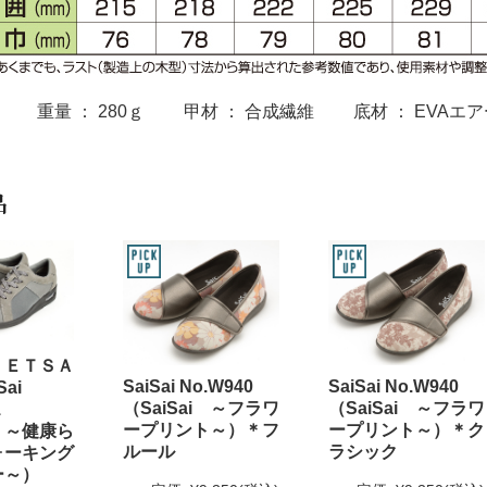
 重量 ： 280ｇ 甲材 ： 合成繊維 底材 ： EVAエ
品
ＬＥＴＳＡ
SaiSai No.W940
SaiSai No.W940
ai
（SaiSai ～フラワ
（SaiSai ～フラワ
01
ープリント～）＊フ
ープリント～）＊ク
i ～健康ら
ルール
ラシック
ォーキング
ー～）