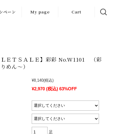
ンペーン
My page
Cart
ンペーン情
報
ET SALE
ＬＥＴＳＡＬＥ】彩彩 No.W1101 （彩
ちりめん～）
¥8,140
(税込)
¥2,970
(税込)
63%OFF
足