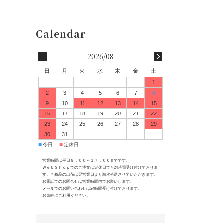
2026/08
日
月
火
水
木
金
土
1
2
3
4
5
6
7
8
9
10
11
12
13
14
15
16
17
18
19
20
21
22
23
24
25
26
27
28
29
30
31
■
■
今日
定休日
営業時間は平日９：００～１７：００までです。
ＷｅｂＳｈｏｐでのご注文は定休日でも24時間受け付けておりま
す。＊商品の出荷は翌営業日より順次発送させていただきます。
お電話でのお問合せは営業時間内でお願いします。
メールでのお問い合わせは24時間受け付けております。
お気軽にご利用ください。