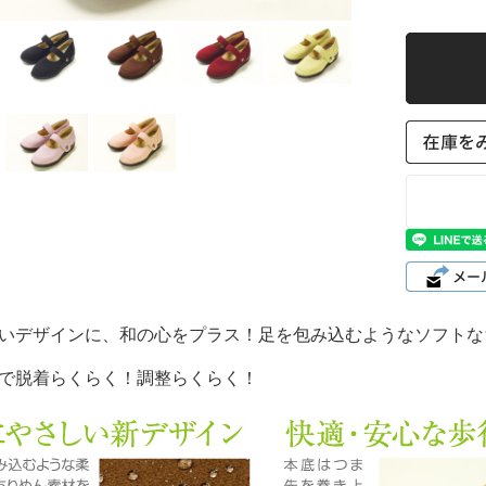
「SaiSai
FootMechani
cs」
足に優しい介護
シューズ「足元
応援」
リハビリシュー
ズ「別注オーダ
ー加工」
コンフォートシ
ューズ
しいデザインに、和の心をプラス！足を包み込むようなソフトな
「Suasisfeel
」
トで脱着らくらく！調整らくらく！
コンフォートシ
ューズ「健康ら
くらくフィッ