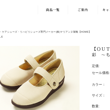
商品一覧
ご案内
キャ
ナースシューズ
会社案内
キャ
「MARIANNU
・ケアシューズ・リハビリシューズ専門メーカー(株)マリアンヌ製靴【HOME】
ご利用案内
」
LE
OUTL
メルマガ登録
手を使わず履け
【ＯＵＴ
る「IN-SPA"ナ
彩 ～
カタログ請求
ース」
WEBカタログ
定価:
足に優しいケア
シューズ
セール価格:
新規会員登録
手を使わず履け
カラー：
お問い合わせ
る「IN-SPA"ケ
ア」
サイズ：
ケアシューズ
数量: